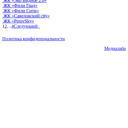
ЖК «Эко Видное 2.0»
ЖК «Фили Град»
ЖК «Фили Сити»
ЖК «Савеловский city»
ЖК «PerovSky»
1
2
…
4
Следующий
Политика конфиденциальности
© ГК "ССК" 2021. Все права
защищены.
Разработка сайта -
Медиалаба