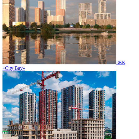
ЖК
«City Bay»