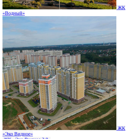
ЖК
«Водный»
ЖК
«Эко Видное»