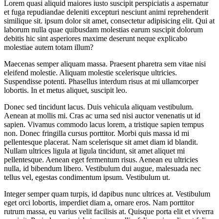
Lorem quasi aliquid maiores iusto suscipit perspiciatis a aspernatur
et fuga repudiandae deleniti excepturi nesciunt animi reprehenderit
similique sit. ipsum dolor sit amet, consectetur adipisicing elit. Qui at
laborum nulla quae quibusdam molestias earum suscipit dolorum
debitis hic sint asperiores maxime deserunt neque explicabo
molestiae autem totam illum?
Maecenas semper aliquam massa. Praesent pharetra sem vitae nisi
eleifend molestie. Aliquam molestie scelerisque ultricies.
Suspendisse potenti. Phasellus interdum risus at mi ullamcorper
lobortis. In et metus aliquet, suscipit leo.
Donec sed tincidunt lacus. Duis vehicula aliquam vestibulum.
Aenean at mollis mi. Cras ac urna sed nisi auctor venenatis ut id
sapien. Vivamus commodo lacus lorem, a tristique sapien tempus
non. Donec fringilla cursus porttitor. Morbi quis massa id mi
pellentesque placerat. Nam scelerisque sit amet diam id blandit.
Nullam ultrices ligula at ligula tincidunt, sit amet aliquet mi
pellentesque. Aenean eget fermentum risus. Aenean eu ultricies
nulla, id bibendum libero. Vestibulum dui augue, malesuada nec
tellus vel, egestas condimentum ipsum. Vestibulum ut.
Integer semper quam turpis, id dapibus nunc ultrices at. Vestibulum
eget orci lobortis, imperdiet diam a, ornare eros. Nam porttitor
rutrum massa, eu varius velit facilisis at. Quisque porta elit et viverra