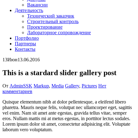
Вакансии
Деятельность
Технический заказчик
Строительный контроль
Проектирование
Лабораторное сопровождение
Портфолио
Партнеры
Контакты
13
Июн
13.06.2016
This is a stardard slider gallery post
От
AdminSSK
Markup
,
Media
Gallery
,
Pictures
Нет
комментариев
Quisque elementum nibh at dolor pellentesque, a eleifend libero
pharetra. Mauris neque felis, volutpat nec ullamcorper eget, sagittis
vel enim. Nam sit amet ante egestas, gravida tellus vitae, semper
eros. Nullam mattis mi at metus egestas, in porttitor lectus sodales.
Lorem ipsum dolor sit amet, consectetur adipisicing elit. Voluptate
laborum vero voluptatum.