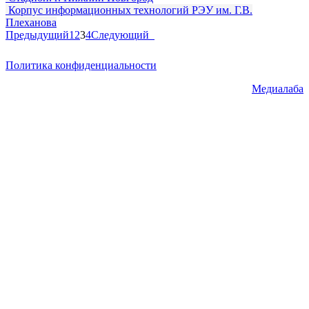
Корпус информационных технологий РЭУ им. Г.В.
Плеханова
Предыдущий
1
2
3
4
Следующий
Политика конфиденциальности
© ГК "ССК" 2021. Все права
защищены.
Разработка сайта -
Медиалаба