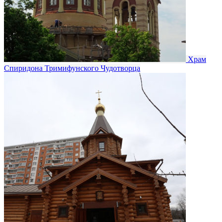
Храм
Спиридона Тримифунского Чудотворца