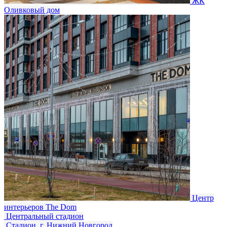
ЖК
Оливковый дом
Центр
интерьеров The Dom
Центральный стадион
Стадион. г. Нижний Новгород